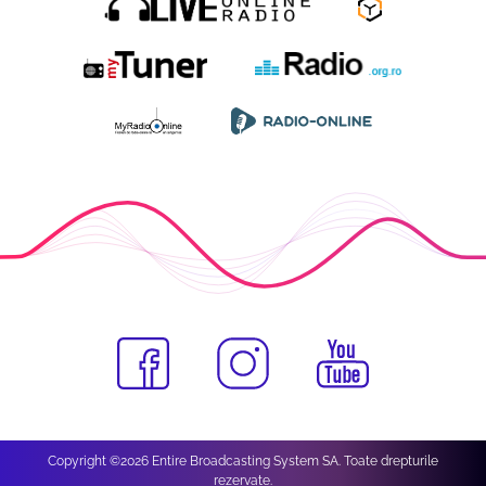
Copyright ©2026 Entire Broadcasting System SA. Toate drepturile
rezervate.