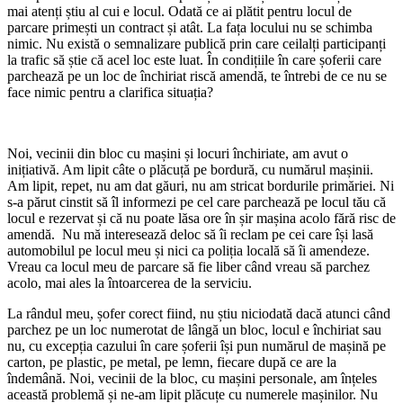
mai atenți știu al cui e locul. Odată ce ai plătit pentru locul de
parcare primești un contract și atât. La fața locului nu se schimba
nimic. Nu există o semnalizare publică prin care ceilalți participanți
la trafic să știe că acel loc este luat. În condițiile în care șoferii care
parchează pe un loc de închiriat riscă amendă, te întrebi de ce nu se
face nimic pentru a clarifica situația?
Noi, vecinii din bloc cu mașini și locuri închiriate, am avut o
inițiativă. Am lipit câte o plăcuță pe bordură, cu numărul mașinii.
Am lipit, repet, nu am dat găuri, nu am stricat bordurile primăriei. Ni
s-a părut cinstit să îl informezi pe cel care parchează pe locul tău că
locul e rezervat și că nu poate lăsa ore în șir mașina acolo fără risc de
amendă. Nu mă interesează deloc să îi reclam pe cei care își lasă
automobilul pe locul meu și nici ca poliția locală să îi amendeze.
Vreau ca locul meu de parcare să fie liber când vreau să parchez
acolo, mai ales la întoarcerea de la serviciu.
La rândul meu, șofer corect fiind, nu știu niciodată dacă atunci când
parchez pe un loc numerotat de lângă un bloc, locul e închiriat sau
nu, cu excepția cazului în care șoferii își pun numărul de mașină pe
carton, pe plastic, pe metal, pe lemn, fiecare după ce are la
îndemână. Noi, vecinii de la bloc, cu mașini personale, am înțeles
această problemă și ne-am lipit plăcuțe cu numerele mașinilor. Nu