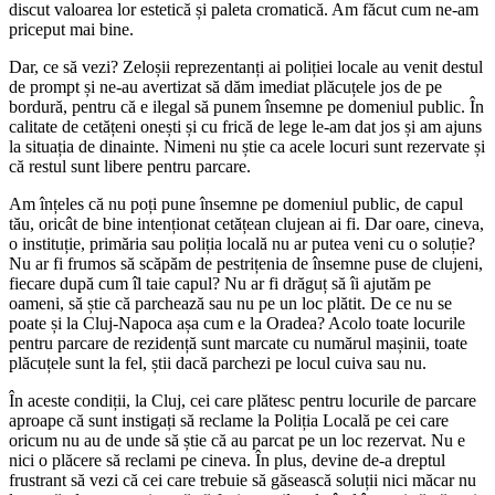
discut valoarea lor estetică și paleta cromatică. Am făcut cum ne-am
priceput mai bine.
Dar, ce să vezi? Zeloșii reprezentanți ai poliției locale au venit destul
de prompt și ne-au avertizat să dăm imediat plăcuțele jos de pe
bordură, pentru că e ilegal să punem însemne pe domeniul public. În
calitate de cetățeni onești și cu frică de lege le-am dat jos și am ajuns
la situația de dinainte. Nimeni nu știe ca acele locuri sunt rezervate și
că restul sunt libere pentru parcare.
Am înțeles că nu poți pune însemne pe domeniul public, de capul
tău, oricât de bine intenționat cetățean clujean ai fi. Dar oare, cineva,
o instituție, primăria sau poliția locală nu ar putea veni cu o soluție?
Nu ar fi frumos să scăpăm de pestrițenia de însemne puse de clujeni,
fiecare după cum îl taie capul? Nu ar fi drăguț să îi ajutăm pe
oameni, să știe că parchează sau nu pe un loc plătit. De ce nu se
poate și la Cluj-Napoca așa cum e la Oradea? Acolo toate locurile
pentru parcare de rezidență sunt marcate cu numărul mașinii, toate
plăcuțele sunt la fel, știi dacă parchezi pe locul cuiva sau nu.
În aceste condiții, la Cluj, cei care plătesc pentru locurile de parcare
aproape că sunt instigați să reclame la Poliția Locală pe cei care
oricum nu au de unde să știe că au parcat pe un loc rezervat. Nu e
nici o plăcere să reclami pe cineva. În plus, devine de-a dreptul
frustrant să vezi că cei care trebuie să găsească soluții nici măcar nu