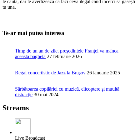
le caută, dar te avertizează că faci ceva ilegal când încerci să găsești
tu una.
Te-ar mai putea interesa
Timp de un an de zile, preşedintele Franţei va mânca
această baghetă
27 februarie 2026
Regal concertistic de Jazz la Braşov
26 ianuarie 2025
Sărbătoarea copilăriei cu muzică, elicoptere şi muultă
distracţie
30 mai 2024
Streams
Live Broadcast