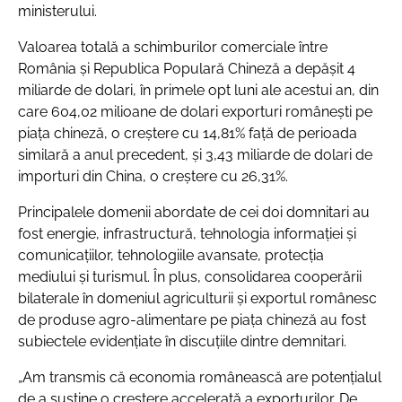
ministerului.
Valoarea totală a schimburilor comerciale între
România și Republica Populară Chineză a depășit 4
miliarde de dolari, în primele opt luni ale acestui an, din
care 604,02 milioane de dolari exporturi românești pe
piața chineză, o creștere cu 14,81% față de perioada
similară a anul precedent, și 3,43 miliarde de dolari de
importuri din China, o creștere cu 26,31%.
Principalele domenii abordate de cei doi domnitari au
fost energie, infrastructură, tehnologia informației şi
comunicaţiilor, tehnologiile avansate, protecţia
mediului şi turismul. În plus, consolidarea cooperării
bilaterale în domeniul agriculturii şi exportul românesc
de produse agro-alimentare pe piața chineză au fost
subiectele evidențiate în discuțiile dintre demnitari.
„Am transmis că economia românească are potențialul
de a susține o creștere accelerată a exporturilor. De