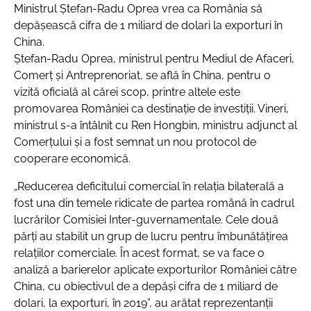
Ministrul Ștefan-Radu Oprea vrea ca România să
depășească cifra de 1 miliard de dolari la exporturi în
China.
Ștefan-Radu Oprea, ministrul pentru Mediul de Afaceri,
Comerț și Antreprenoriat, se află în China, pentru o
vizită oficială al cărei scop, printre altele este
promovarea României ca destinație de investiții. Vineri,
ministrul s-a întâlnit cu Ren Hongbin, ministru adjunct al
Comerțului și a fost semnat un nou protocol de
cooperare economică.
„Reducerea deficitului comercial în relația bilaterală a
fost una din temele ridicate de partea română în cadrul
lucrărilor Comisiei Inter-guvernamentale. Cele două
părți au stabilit un grup de lucru pentru îmbunătățirea
relațiilor comerciale. În acest format, se va face o
analiză a barierelor aplicate exporturilor României către
China, cu obiectivul de a depăși cifra de 1 miliard de
dolari, la exporturi, în 2019”
, au arătat reprezentanții