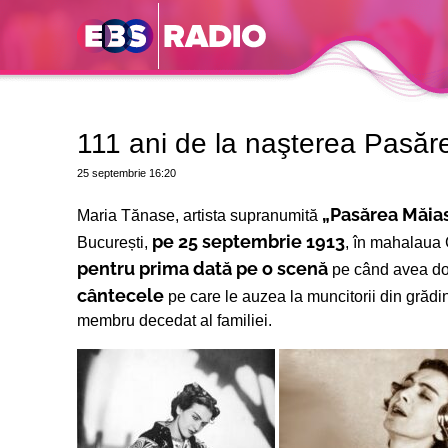
111 ani de la naşterea Pasăr
25 septembrie
16:20
„Pasărea Măias
Maria Tănase, artista supranumită
pe 25 septembrie 1913
București,
, în mahalaua 
pentru prima dată pe o scenă
pe când avea doa
cântecele
pe care le auzea la muncitorii din grădin
membru decedat al familiei.