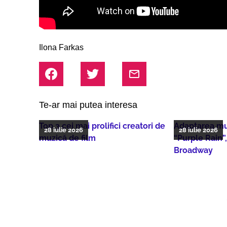
Ilona Farkas
Te-ar mai putea interesa
Top 3 cei mai prolifici creatori de
Adaptarea muz
28 iulie 2026
28 iulie 2026
muzică de film
“Purple Rain”
Broadway