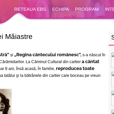
RETEAUA EBS
ECHIPA
PROGRAM
INT
ei Măiastre
tră”
„Regina cântecului românesc”,
și
s-a născut în
a cântat
Cărămidarilor. La Căminul Cultural din cartier
reproducea toate
r 8 ani, însă acasă, în familie,
a tatălui şi la bătrânele din cartier care boceau pe vreun