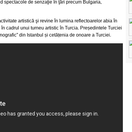
ind spectacole de senzaţie în ţări precum Bulgaria,
tivitate artistică şi revine în lumina reflectoarelor abia în
n cadrul unui turneu artistic în Turcia. Președintele Turciei
Etnografic” din Istanbul și cetățenia de onoare a Turciei.