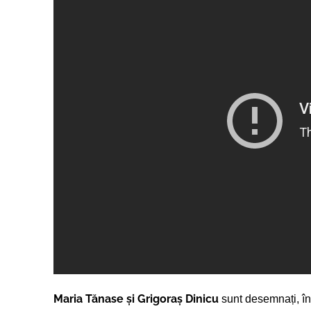
Maria Tănase și Grigoraş Dinicu
sunt desemnați, î