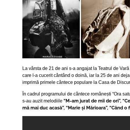
La vârsta de 21 de ani s-a angajat la Teatrul de Va
care l-a cucerit cântând o doină, iar la 25 de ani deja
imprimă primele cântece populare la Casa de Discur
În cadrul programului de cântece românești “Ora satu
“M-am jurat de mii de ori”, “Ce
s-au auzit melodiile
mă mai duc acasă”, “Marie și Mărioara”, “Când o 