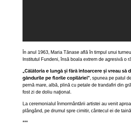
În anul 1963, Maria Tănase află în timpul unui turneu
Institutul Fundeni, însă boala extrem de agresivă o r
„Călătoria e lungă și fără întoarcere și vreau să d
gândurile pe florile copilăriei“
, spunea pe patul de
pernă mare, albă, plină cu petale de trandafiri din gră
fost zi de doliu naţional.
La ceremonialul înmormântării artistei au venit apro
plângând, pe drumul spre cimitir, cântecul ei de tain
***