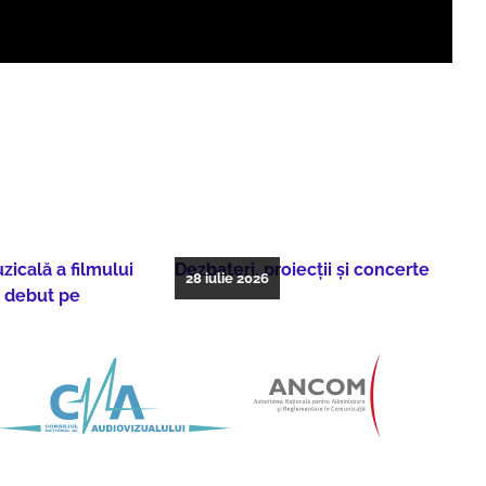
icală a filmului
Dezbateri, proiecţii şi concerte
28 iulie 2026
, debut pe