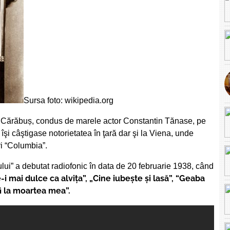
Sursa foto: wikipedia.org
ră Cărăbuș, condus de marele actor Constantin Tănase, pe
 îşi câştigase notorietatea în ţară dar şi la Viena, unde
i “Columbia”.
lui” a debutat radiofonic în data de 20 februarie 1938, când
-i mai dulce ca alvița”, „Cine iubeşte şi lasă”, “Geaba
fi la moartea mea”.