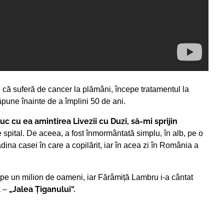
 că suferă de cancer la plămâni, începe tratamentul la
ăpune înainte de a împlini 50 de ani.
uc cu ea amintirea Livezii cu Duzi, să-mi sprijin
 spital. De aceea, a fost înmormântată simplu, în alb, pe o
dina casei în care a copilărit, iar în acea zi în România a
ape un milion de oameni, iar Fărâmiță Lambru i-a cântat
„Jalea Țiganului“.
ă –