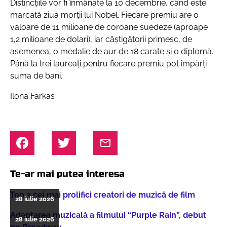
Distincţiile vor fi înmânate la 10 decembrie, când este
marcată ziua morţii lui Nobel. Fiecare premiu are o
valoare de 11 milioane de coroane suedeze (aproape
1,2 milioane de dolari), iar câştigătorii primesc, de
asemenea, o medalie de aur de 18 carate şi o diplomă.
Până la trei laureaţi pentru fiecare premiu pot împărţi
suma de bani.
Ilona Farkas
Te-ar mai putea interesa
Top 3 cei mai prolifici creatori de muzică de film
28 iulie 2026
Adaptarea muzicală a filmului “Purple Rain”, debut
28 iulie 2026