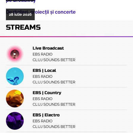
pe Broadway
Dezbateri, proiecţii şi concerte
28 iulie 2026
STREAMS
Live Broadcast
EBS RADIO
CLUJ SOUNDS BETTER
EBS | Local
EBS RADIO
CLUJ SOUNDS BETTER
EBS | Country
EBS RADIO
CLUJ SOUNDS BETTER
EBS | Electro
EBS RADIO
CLUJ SOUNDS BETTER