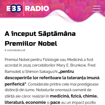
A început Săptămâna
Premiilor Nobel
6 octombrie
17:16
Premiul Nobel pentru Fiziologie sau Medicină a fost
acordat în 2025 cercetătorilor Mary E. Brunkow, Fred
„pentru
Ramsdell și Shimon Sakaguchi
descoperirile lor referitoare la toleranța imună
periferică”
. Considerate printre cele mai prestigioase
distincţii din lume, Nobelurile onorează oamenii de
medicină, fizică, chimie,
ştiinţă ale căror realizări în
literatură, economie
pace
şi
au un impact pozitiv