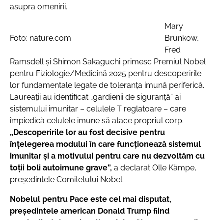
asupra omenirii.
Mary
Foto: nature.com
Brunkow,
Fred
Ramsdell și Shimon Sakaguchi primesc Premiul Nobel
pentru Fiziologie/Medicină 2025 pentru descoperirile
lor fundamentale legate de toleranța imună periferică.
Laureații au identificat „gardienii de siguranță” ai
sistemului imunitar – celulele T reglatoare – care
împiedică celulele imune să atace propriul corp.
„Descoperirile lor au fost decisive pentru
înțelegerea modului în care funcționează sistemul
imunitar și a motivului pentru care nu dezvoltăm cu
toții boli autoimune grave”,
a declarat Olle Kämpe,
președintele Comitetului Nobel.
Nobelul pentru Pace este cel mai disputat,
preşedintele american Donald Trump fiind