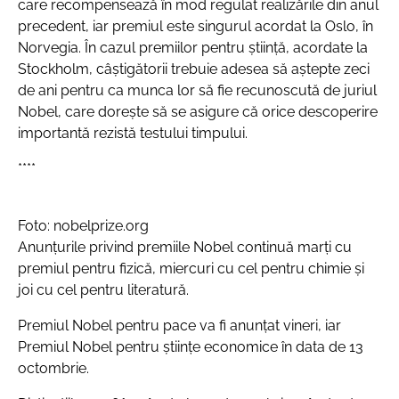
care recompensează în mod regulat realizările din anul
precedent, iar premiul este singurul acordat la Oslo, în
Norvegia. În cazul premiilor pentru ştiinţă, acordate la
Stockholm, câştigătorii trebuie adesea să aştepte zeci
de ani pentru ca munca lor să fie recunoscută de juriul
Nobel, care doreşte să se asigure că orice descoperire
importantă rezistă testului timpului.
****
Foto: nobelprize.org
Anunţurile privind premiile Nobel continuă marţi cu
premiul pentru fizică, miercuri cu cel pentru chimie şi
joi cu cel pentru literatură.
Premiul Nobel pentru pace va fi anunţat vineri, iar
Premiul Nobel pentru ştiinţe economice în data de 13
octombrie.