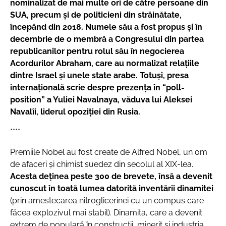
nominalizat de mai multe ori de către persoane din
SUA, precum şi de politicieni din străinătate,
începând din 2018. Numele său a fost propus şi în
decembrie de o membră a Congresului din partea
republicanilor pentru rolul său în negocierea
Acordurilor Abraham, care au normalizat relaţiile
dintre Israel şi unele state arabe. Totuşi, presa
internaţională scrie despre prezenţa în “poll-
position” a Yuliei Navalnaya, văduva lui Aleksei
Navalîi, liderul opoziţiei din Rusia.
****
Premiile Nobel au fost create de Alfred Nobel, un om
de afaceri şi chimist suedez din secolul al XIX-lea.
Acesta deţinea peste 300 de brevete, însă a devenit
cunoscut în toată lumea datorită inventării dinamitei
(prin amestecarea nitroglicerinei cu un compus care
făcea explozivul mai stabil). Dinamita, care a devenit
extrem de populară în construcţii, minerit şi industria