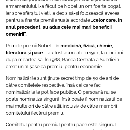
armamentului, l-a făcut pe Nobel un om foarte bogat,
iar spre sfârşitul vieţii, a decis să-şi folosească averea
pentru a finanţa premii anuale acordate
„celor care, în
anul precedent, au adus cele mai mari beneficii
omenirii”.
Primele premii Nobel – în
medicină, fizică, chimie,
literatură
şi
pace
– au fost acordate în 1901, la cinci ani
după moartea sa. În 1968, Banca Centrală a Suediei a
creat un al şaselea premiu, pentru economie.
Nominalizările sunt ţinute secret timp de 50 de ani de
către comitetele respective, însă cei care fac
nominalizările le pot face publice. O persoană nu se
poate nominaliza singură, însă poate fi nominalizată de
mai multe ori de către alţii, inclusiv de către membrii
comitetului fiecărui premiu.
Comitetul pentru premiul pentru pace este singurul