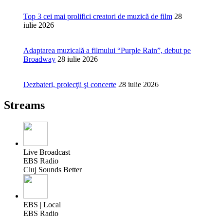
Top 3 cei mai prolifici creatori de muzică de film
28
iulie 2026
Adaptarea muzicală a filmului “Purple Rain”, debut pe
Broadway
28 iulie 2026
Dezbateri, proiecţii şi concerte
28 iulie 2026
Streams
Live Broadcast
EBS Radio
Cluj Sounds Better
EBS | Local
EBS Radio