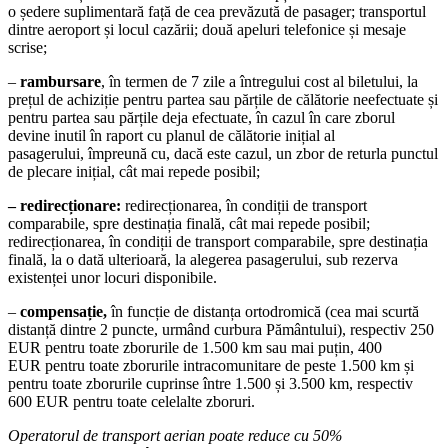
o ședere suplimentară față de cea prevăzută de pasager; transportul
dintre aeroport și locul cazării; două apeluri telefonice și mesaje
scrise;
–
rambursare
, în termen de 7 zile a întregului cost al biletului, la
prețul de achiziție pentru partea sau părțile de călătorie neefectuate și
pentru partea sau părțile deja efectuate, în cazul în care zborul
devine inutil în raport cu planul de călătorie inițial al
pasagerului, împreună cu, dacă este cazul, un zbor de returla punctul
de plecare inițial, cât mai repede posibil;
– redirecționare:
redirecționarea, în condiții de transport
comparabile, spre destinația finală, cât mai repede posibil;
redirecționarea, în condiții de transport comparabile, spre destinația
finală, la o dată ulterioară, la alegerea pasagerului, sub rezerva
existenței unor locuri disponibile.
–
compensație,
în funcție de distanța ortodromică (cea mai scurtă
distanță dintre 2 puncte, urmând curbura Pământului), respectiv 250
EUR pentru toate zborurile de 1.500 km sau mai puțin, 400
EUR pentru toate zborurile intracomunitare de peste 1.500 km și
pentru toate zborurile cuprinse între 1.500 și 3.500 km, respectiv
600 EUR pentru toate celelalte zboruri.
Operatorul de transport aerian poate reduce cu 50%