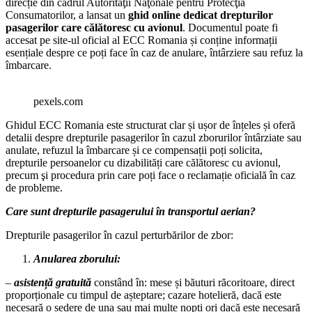
direcție din cadrul Autorităţíi Naţonale pentru Protecţia
Consumatorilor, a lansat un
ghid online dedicat drepturilor
pasagerilor care călătoresc cu avionul
. Documentul poate fi
accesat pe site-ul oficial al ECC Romania și conține informații
esențiale despre ce poți face în caz de anulare, întârziere sau refuz la
îmbarcare.
pexels.com
Ghidul ECC Romania este structurat clar și ușor de înțeles și oferă
detalii despre drepturile pasagerilor în cazul zborurilor întârziate sau
anulate, refuzul la îmbarcare și ce compensații poți solicita,
drepturile persoanelor cu dizabilități care călătoresc cu avionul,
precum şi procedura prin care poți face o reclamație oficială în caz
de probleme.
Care sunt drepturile pasagerului în transportul aerian?
Drepturile pasagerilor în cazul perturbărilor de zbor:
Anularea zborului:
–
asistență gratuită
constând în: mese și băuturi răcoritoare, direct
proporționale cu timpul de așteptare; cazare hotelieră, dacă este
necesară o ședere de una sau mai multe nopți ori dacă este necesară