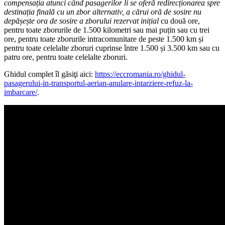
compensația atunci când pasagerilor li se oferă redirecționarea spre
destinația finală cu un zbor alternativ, a cărui oră de sosire nu
depășește ora de sosire a zborului rezervat inițial
cu două ore,
pentru toate zborurile de 1.500 kilometri sau mai puțin sau cu trei
ore, pentru toate zborurile intracomunitare de peste 1.500 km și
pentru toate celelalte zboruri cuprinse între 1.500 și 3.500 km sau cu
patru ore, pentru toate celelalte zboruri.
Ghidul complet îl găsiţi aici:
https://eccromania.ro/ghidul-
pasagerului-in-transportul-aerian-anulare-intarziere-refuz-la-
imbarcare/
.