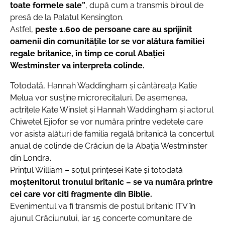
toate formele sale”
, după cum a transmis biroul de
presă de la Palatul Kensington.
Astfel,
peste 1.600 de persoane care au sprijinit
oamenii din comunitățile lor se vor alătura familiei
regale britanice, în timp ce corul Abației
Westminster va interpreta colinde.
Totodată, Hannah Waddingham și cântăreața Katie
Melua vor susține microrecitaluri. De asemenea,
actrițele Kate Winslet și Hannah Waddingham și actorul
Chiwetel Ejiofor se vor număra printre vedetele care
vor asista alături de familia regală britanică la concertul
anual de colinde de Crăciun de la Abația Westminster
din Londra.
Prințul William – soțul prințesei Kate și totodată
moștenitorul tronului britanic – se va număra printre
cei care vor citi fragmente din Biblie.
Evenimentul va fi transmis de postul britanic ITV în
ajunul Crăciunului, iar 15 concerte comunitare de