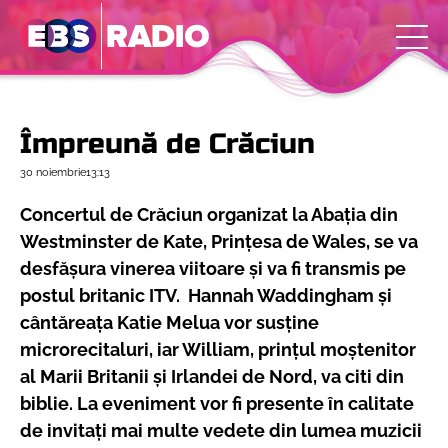
Împreună de Crăciun
30 noiembrie
13:13
Concertul de Crăciun organizat la Abaţia din
Westminster de Kate, Prinţesa de Wales, se va
desfăşura vinerea viitoare şi va fi transmis pe
postul britanic ITV. Hannah Waddingham și
cântăreața Katie Melua vor susține
microrecitaluri, iar William, prinţul moştenitor
al Marii Britanii şi Irlandei de Nord, va citi din
biblie. La eveniment vor fi presente în calitate
de invitaţi mai multe vedete din lumea muzicii