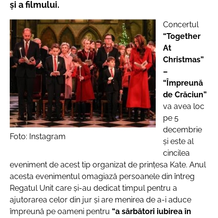
şi a filmului.
Concertul
“Together
At
Christmas”
–
“Împreună
de Crăciun”
va avea loc
pe 5
decembrie
Foto: Instagram
și este al
cincilea
eveniment de acest tip organizat de prințesa Kate. Anul
acesta evenimentul omagiază persoanele din întreg
Regatul Unit care și-au dedicat timpul pentru a
ajutorarea celor din jur și are menirea de a-i aduce
împreună pe oameni pentru
“a sărbători iubirea în