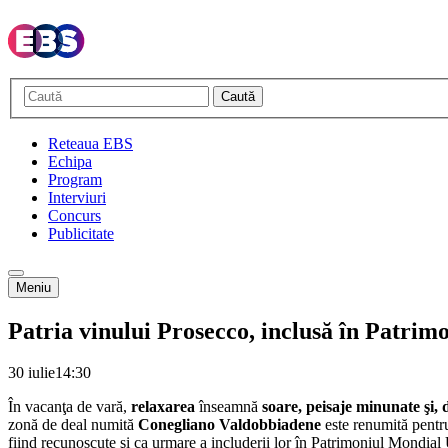
Caută
Reteaua EBS
Echipa
Program
Interviuri
Concurs
Publicitate
Meniu
Patria vinului Prosecco, inclusă în Patr
30 iulie
14:30
În vacanţa de vară,
relaxarea
înseamnă
soare, peisaje minunate şi, 
zonă de deal numită
Conegliano Valdobbiadene
este renumită pentr
fiind recunoscute şi ca urmare a includerii lor în Patrimoniul Mondia