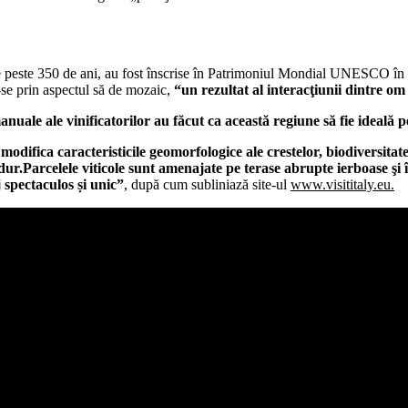
i, de peste 350 de ani, au fost înscrise în Patrimoniul Mondial UNESCO în
-se prin aspectul să de mozaic,
“un rezultat al interacţiunii dintre om
manuale ale vinificatorilor au făcut ca această regiune să fie ideală p
modifica caracteristicile geomorfologice ale crestelor, biodiversitat
și dur.Parcelele viticole sunt amenajate pe terase abrupte ierboase şi
 spectaculos și unic”
, după cum subliniază site-ul
www.visititaly.eu.