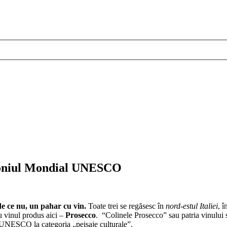
imoniul Mondial UNESCO
de ce nu, un pahar cu vin.
Toate trei se regăsesc în
nord-estul Italiei
, 
u vinul produs aici –
Prosecco
. “Colinele Prosecco” sau patria vinului s
l UNESCO la categoria „peisaje culturale”.