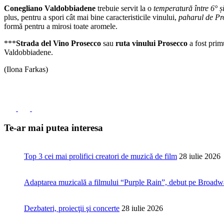
Conegliano Valdobbiadene
trebuie servit la o
temperatură între 6° ș
plus, pentru a spori cât mai bine caracteristicile vinului,
paharul de Pr
formă pentru a mirosi toate aromele.
***
Strada del Vino Prosecco
sau
ruta vinului Prosecco
a fost primu
Valdobbiadene.
(Ilona Farkas)
Te-ar mai putea interesa
Top 3 cei mai prolifici creatori de muzică de film
28 iulie 2026
Adaptarea muzicală a filmului “Purple Rain”, debut pe Broad
Dezbateri, proiecţii şi concerte
28 iulie 2026