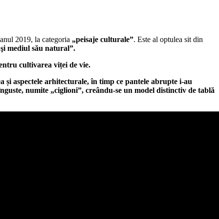
 anul 2019, la categoria
„peisaje culturale”
. Este al optulea sit din
 şi mediul său natural”.
entru cultivarea viței de vie.
ea și aspectele arhitecturale, în timp ce pantele abrupte i-au
 înguste, numite „ciglioni”, creându-se un model distinctiv de tablă