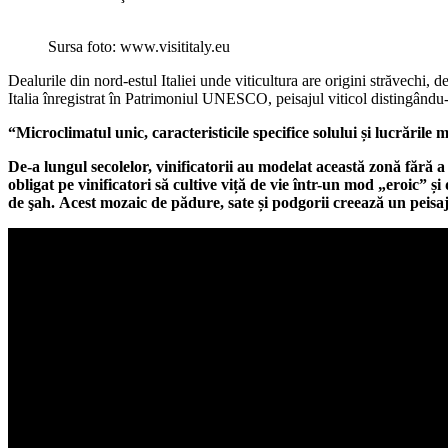
Sursa foto: www.visititaly.eu
Dealurile din nord-estul Italiei unde viticultura are origini străvech
Italia înregistrat în Patrimoniul UNESCO, peisajul viticol distingându
“Microclimatul unic, caracteristicile specifice solului și lucrările 
De-a lungul secolelor, vinificatorii au modelat această zonă fără a 
obligat pe vinificatori să cultive viță de vie într-un mod „eroic” 
de şah. Acest mozaic de pădure, sate și podgorii creează un peisaj