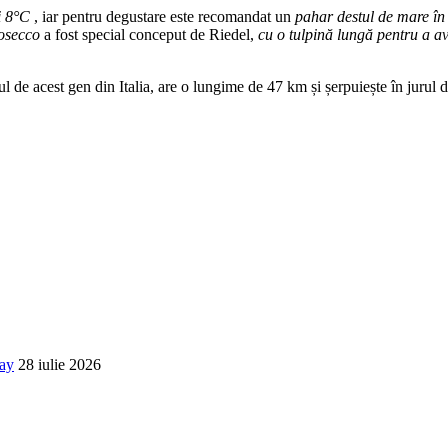
i 8°C
, iar pentru degustare este recomandat un
pahar destul de mare în
osecco
a fost special conceput de Riedel,
cu o tulpină lungă pentru a 
l de acest gen din Italia, are o lungime de 47 km și șerpuiește în jurul d
way
28 iulie 2026