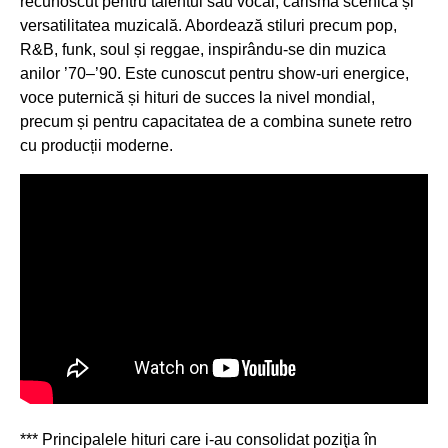
recunoscut pentru talentul său vocal, carisma scenică și
versatilitatea muzicală. Abordează stiluri precum pop,
R&B, funk, soul și reggae, inspirându-se din muzica
anilor ’70–’90. Este cunoscut pentru show-uri energice,
voce puternică și hituri de succes la nivel mondial,
precum și pentru capacitatea de a combina sunete retro
cu producții moderne.
*** Principalele hituri care i-au consolidat poziţia în