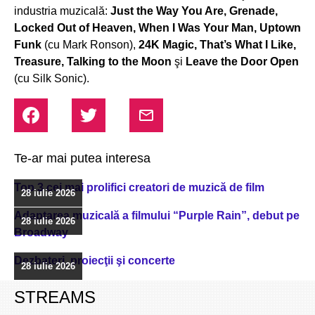
industria muzicală:
Just the Way You Are, Grenade,
Locked Out of Heaven, When I Was Your Man, Uptown
Funk
(cu Mark Ronson),
24K Magic, That’s What I Like,
Treasure, Talking to the Moon
şi
Leave the Door Open
(cu Silk Sonic).
Te-ar mai putea interesa
Top 3 cei mai prolifici creatori de muzică de film
28 iulie 2026
Adaptarea muzicală a filmului “Purple Rain”, debut pe
28 iulie 2026
Broadway
Dezbateri, proiecţii şi concerte
28 iulie 2026
STREAMS