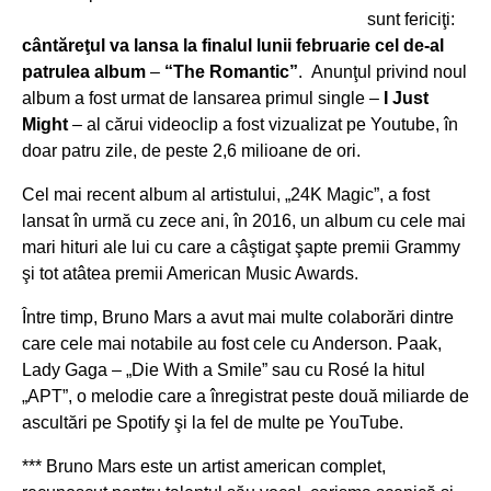
sunt fericiţi:
cântăreţul va lansa la finalul lunii februarie cel de-al
patrulea album
–
“The Romantic”
. Anunţul privind noul
album a fost urmat de lansarea primul single –
I Just
Might
– al cărui videoclip a fost vizualizat pe Youtube, în
doar patru zile, de peste 2,6 milioane de ori.
Cel mai recent album al artistului, „24K Magic”, a fost
lansat în urmă cu zece ani, în 2016, un album cu cele mai
mari hituri ale lui cu care a câştigat şapte premii Grammy
şi tot atâtea premii American Music Awards.
Între timp, Bruno Mars a avut mai multe colaborări dintre
care cele mai notabile au fost cele cu Anderson. Paak,
Lady Gaga – „Die With a Smile” sau cu Rosé la hitul
„APT”, o melodie care a înregistrat peste două miliarde de
ascultări pe Spotify şi la fel de multe pe YouTube.
*** Bruno Mars este un artist american complet,