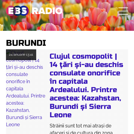
BURUNDI
Clujul cosmopolit |
24 ianuarie
13:41
14 țări și-au deschis
consulate onorifice
în capitala
Ardealului. Printre
acestea: Kazahstan,
Burundi și Sierra
Leone
Străinii sunt tot mai atrași de
afaceri și de cultura din zona