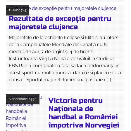
11 iulie
09:45
Rezultate de excepţie pentru
majoretele clujence
Majoretele de la echipele Eclipse şi Elite s-au întors
de la Campionatele Mondiale din Croaţia cu 6
medalii de aur, 7 de argint şi 4 de bronz.
Instructoarea Virgilia Nona a dezvăluit în studioul
EBS Radio cum poate o fată să facă performanţă în
acest sport: cu multă muncă, dăruire şi plăcere de a
dansa. Sportul majoretelor îmbină pasiunea […]
Victorie pentru
6 decembrie
09:38
Naționala de
handbal a României
împotriva Norvegiei