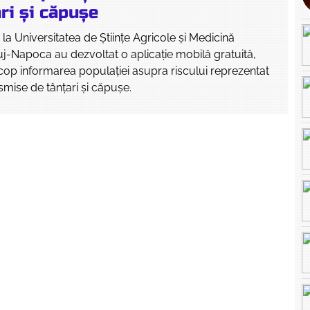
ri și căpușe
e la Universitatea de Științe Agricole și Medicină
uj-Napoca au dezvoltat o aplicație mobilă gratuită,
cop informarea populației asupra riscului reprezentat
smise de tânțari și căpușe.