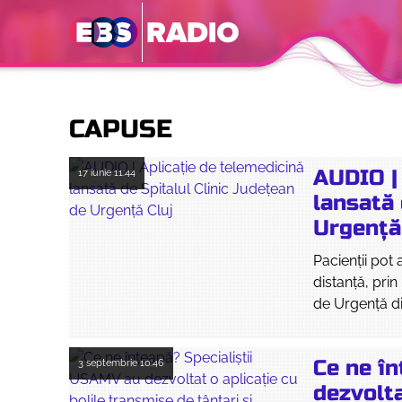
CAPUSE
AUDIO |
17 iunie
11:44
lansată 
Urgență
Pacienții pot 
distanță, prin
de Urgență di
Ce ne î
3 septembrie
10:46
dezvolta