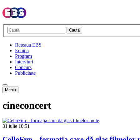
Caută
Reteaua EBS
Echipa
Program
Interviuri
Concurs
Publicitate
Meniu
cineconcert
31 iulie
10:51
CelloFun – formația care dă glas filmelor