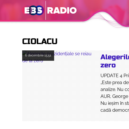
CIOLACU
Alegeril
6 decembrie
15:51
zero
UPDATE 4 Prim
„Este prea de
analize. Nu 
AUR, George S
Nu ieşim în s
cadă democrat