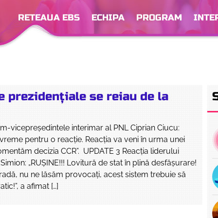
RETEAUA EBS
ECHIPA
PROGRAM
INTE
e prezidenţiale se reiau de la
-vicepreşedintele interimar al PNL Ciprian Ciucu:
vreme pentru o reacţie. Reacţia va veni în urma unei
comentăm decizia CCR”. UPDATE 3 Reacţia liderului
imion: „RUŞINE!!! Lovitură de stat în plină desfăşurare!
tradă, nu ne lăsăm provocaţi, acest sistem trebuie să
ic!”, a afimat […]