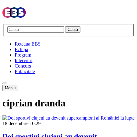
Caută
Reteaua EBS
Echipa
Program
Interviuri
Concurs
Publicitate
Meniu
ciprian dranda
18 decembrie
10:29
Doi sportivi clujeni au devenit