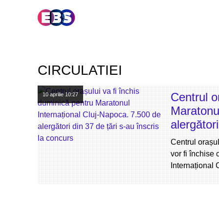
CIRCULATIEI
Centrul o
10 aprilie
10:27
Maratonul
alergător
Centrul orașul
vor fi închise
Internațional