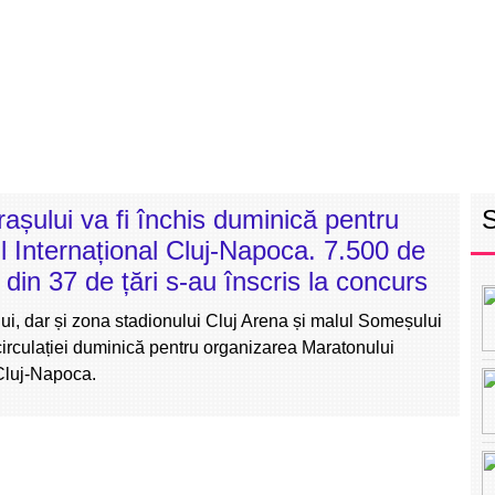
RETEAUA EBS
ECHIPA
PROGRAM
INT
rașului va fi închis duminică pentru
 Internațional Cluj-Napoca. 7.500 de
i din 37 de țări s-au înscris la concurs
ui, dar și zona stadionului Cluj Arena și malul Someșului
 circulației duminică pentru organizarea Maratonului
 Cluj-Napoca.