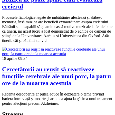
creierul
Procesele fiziologice legate de îmbătrânire afectează și slăbesc
memoria, însă muzica are beneficii extraordinare asupra creierului.
Bătrânii sunt capabili să-și amintească motive muzicale la fel de bine
ca tinerii, iar acest lucru a fost demonstrat de o echipă de oameni de
știință de la Universitatea Aarhus și Universitatea din Oxford. Atât
tinerii, cât şi bătrânii au […]
18 aprilie
09:34
Cercetătorii au reușit să reactiveze
funcțiile cerebrale ale unui porc, la patru
ore de la moartea acestuia
Recenta descoperire ar putea aduce în dezbatere o temă privind
bariera între viață și moarte și ar putea ajuta la găsirea unui tratament
pentru afecțiuni precum Alzheimer.
Streams