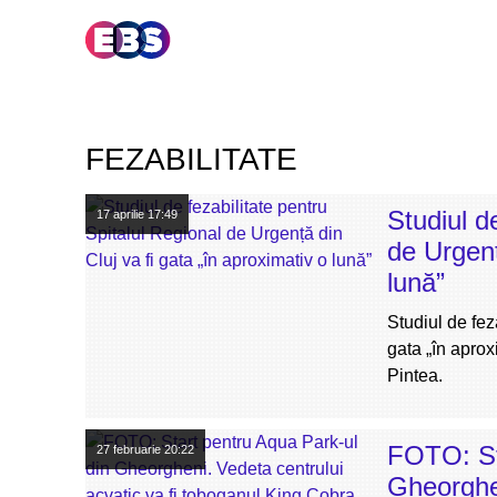
FEZABILITATE
Studiul d
17 aprilie
17:49
de Urgenț
lună”
Studiul de fez
gata „în aprox
Pintea.
FOTO: St
27 februarie
20:22
Gheorghen