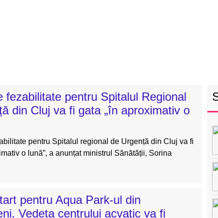
RETEAUA EBS
ECHIPA
PROGRAM
INT
e fezabilitate pentru Spitalul Regional
ă din Cluj va fi gata „în aproximativ o
abilitate pentru Spitalul regional de Urgență din Cluj va fi
imativ o lună”, a anunțat ministrul Sănătății, Sorina
art pentru Aqua Park-ul din
i. Vedeta centrului acvatic va fi