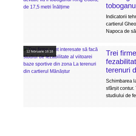
toboganul
Indicatorii te
cartierul Gheo
Napoca de să
Trei firm
12 februarie
16:18
fezabilita
terenuri 
Schimbarea la
sfârșit contur.
studiului de f