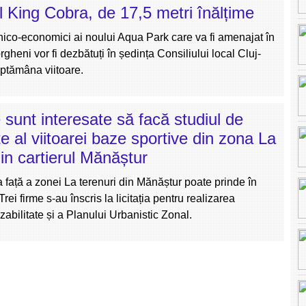
 King Cobra, de 17,5 metri înălțime
hnico-economici ai noului Aqua Park care va fi amenajat în
rgheni vor fi dezbătuți în ședința Consiliului local Cluj-
ptămâna viitoare.
e sunt interesate să facă studiul de
te al viitoarei baze sportive din zona La
din cartierul Mănăștur
 față a zonei La terenuri din Mănăștur poate prinde în
 Trei firme s-au înscris la licitația pentru realizarea
ezabilitate și a Planului Urbanistic Zonal.