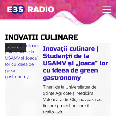
INOVATII CULINARE
Inovații culinare |
17 mai
17:26
Studenții de la
USAMV și „joaca” lor
cu ideea de green
gastronomy
Tinerii de la Universitatea de
Științe Agricole și Medicină
Veterinară din Cluj inovează cu
fiecare proiect pe care îl
realizează.