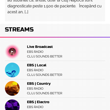
au subliniat că, anual, doar la Cluj Napoca sunt
diagnosticate peste 1.500 de paciente. Începând cu
acest an, […]
STREAMS
Live Broadcast
EBS RADIO
CLUJ SOUNDS BETTER
EBS | Local
EBS RADIO
CLUJ SOUNDS BETTER
EBS | Country
EBS RADIO
CLUJ SOUNDS BETTER
EBS | Electro
EBS RADIO