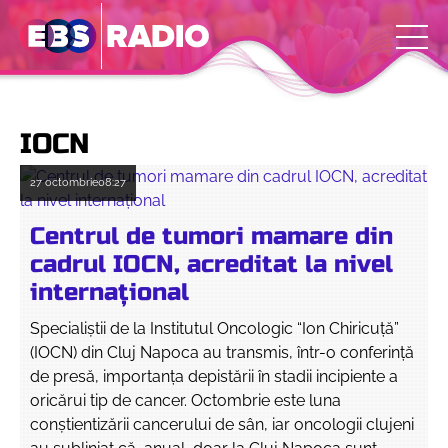
IOCN
27 octombrie
08:27
Centrul de tumori mamare din
cadrul IOCN, acreditat la nivel
internaţional
Specialiştii de la Institutul Oncologic “Ion Chiricuţă”
(IOCN) din Cluj Napoca au transmis, într-o conferinţă
de presă, importanţa depistării în stadii incipiente a
oricărui tip de cancer. Octombrie este luna
conştientizării cancerului de sân, iar oncologii clujeni