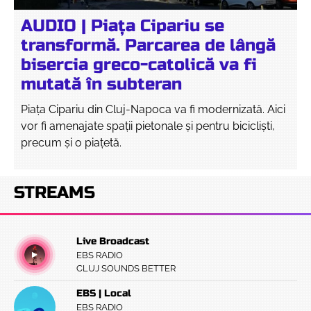
AUDIO | Piața Cipariu se
transformă. Parcarea de lângă
bisercia greco-catolică va fi
mutată în subteran
Piața Cipariu din Cluj-Napoca va fi modernizată. Aici
vor fi amenajate spații pietonale și pentru bicicliști,
precum și o piațetă.
STREAMS
Live Broadcast
EBS RADIO
CLUJ SOUNDS BETTER
EBS | Local
EBS RADIO