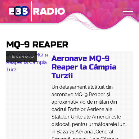
MQ-9 REAPER
Aeronave MQ-9
5 ianuarie
09:50
Reaper la Câmpia
Turzii
Un detașament alcătuit din
aeronave MQ-9 Reaper și
aproximativ 90 de militari din
cadrul Forţelor Aeriene ale
Statelor Unite ale Americii este
dislocat, pentru următoarele luni,
în Baza 71 Aeriană „General