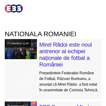
NATIONALA ROMANIEI
Mirel Rădoi este noul
27 noiembrie
11:44
antrenor al echipei
naționale de fotbal a
României
Președintele Federației Române
de Fotbal, Răzvan Burleanu, a
anunțat că Mirel Rădoi a fost votat
în unanimitate de Comisia Tehnică.
25 noiembrie
16:57