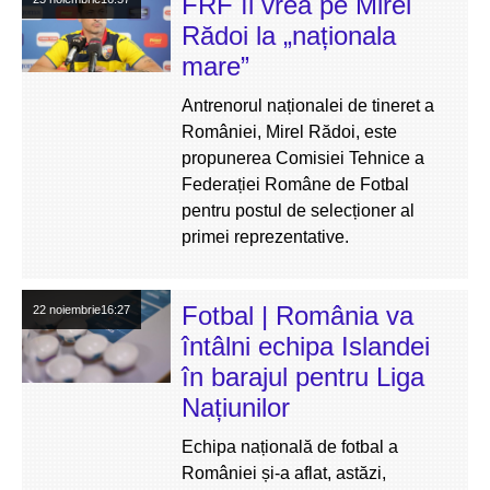
FRF îl vrea pe Mirel
Rădoi la „naționala
mare”
Antrenorul naționalei de tineret a
României, Mirel Rădoi, este
propunerea Comisiei Tehnice a
Federației Române de Fotbal
pentru postul de selecționer al
primei reprezentative.
Fotbal | România va
22 noiembrie
16:27
întâlni echipa Islandei
în barajul pentru Liga
Națiunilor
Echipa națională de fotbal a
României și-a aflat, astăzi,