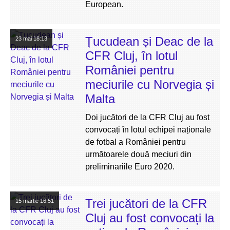
European.
Țucudean și Deac de la
23 mai
18:13
CFR Cluj, în lotul
României pentru
meciurile cu Norvegia și
Malta
Doi jucători de la CFR Cluj au fost
convocați în lotul echipei naționale
de fotbal a României pentru
următoarele două meciuri din
preliminariile Euro 2020.
Trei jucători de la CFR
15 martie
16:51
Cluj au fost convocați la