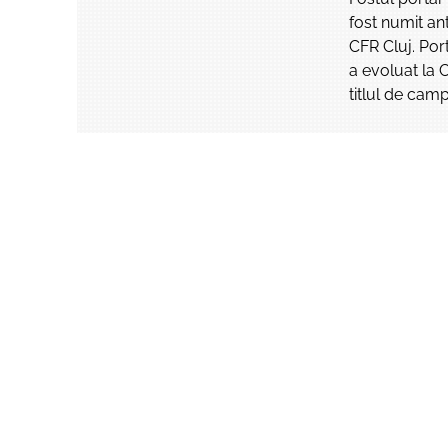
fost numit ant
CFR Cluj. Por
a evoluat la C
titlul de campi