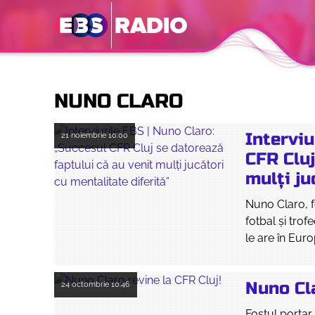
NUNO CLARO
Interviu
21 noiembrie
10:00
CFR Cluj
mulți ju
Nuno Claro, f
fotbal și trof
le are în Eur
Nuno Cla
24 octombrie
10:46
Fostul portar