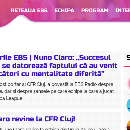
RETEAUA EBS
ECHIPA
PROGRAM
INTE
rile EBS | Nuno Claro: „Succesul
 se datorează faptului că au venit
cători cu mentalitate diferită”
ost portar al CFR Cluj, a povestit la EBS Radio despre
ee, dar și despre șansele pe care echipa la care a jucat
opa League.
ro revine la CFR Cluj!
 Nuno Claro revine la echipa din Gruia. Nuno Claro a