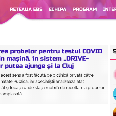
RETEAUA EBS
ECHIPA
PROGRAM
INTE
rea probelor pentru testul COVID
in mașină, în sistem „DRIVE-
 putea ajunge și la Cluj
n acest sens a fost făcută de o clinică privată către
nătate Publică, iar specialiștii analizează atât
ât și locația unde stația mobilă de recoltare a probelor
e amplasată.