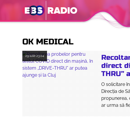
OK MEDICAL
Recolta
29 iulie
23:04
direct d
THRU” ar
O solicitare î
Direcția de Să
propunerea, c
ar urma să fi