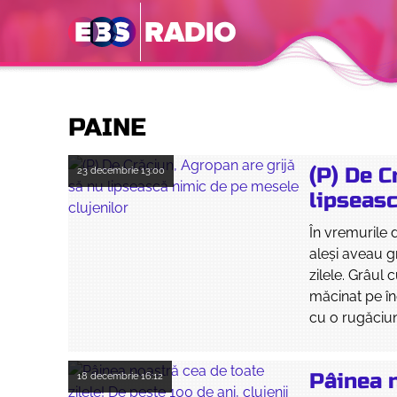
PAINE
(P) De C
23 decembrie
13:00
lipseasc
În vremurile 
aleși aveau g
zilele. Grâul
măcinat pe în
cu o rugăciun
Pâinea n
18 decembrie
16:12