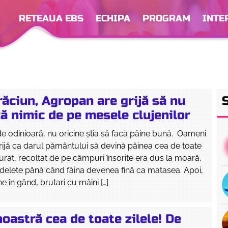
RETEAUA EBS
ECHIPA
PROGRAM
INTE
răciun, Agropan are grijă să nu
ă nimic de pe mesele clujenilor
de odinioară, nu oricine știa să facă pâine bună. Oameni
rijă ca darul pământului să devină pâinea cea de toate
 curat, recoltat de pe câmpuri însorite era dus la moară,
delete până când făina devenea fină ca matasea. Apoi,
e în gând, brutari cu mâini […]
oastră cea de toate zilele! De