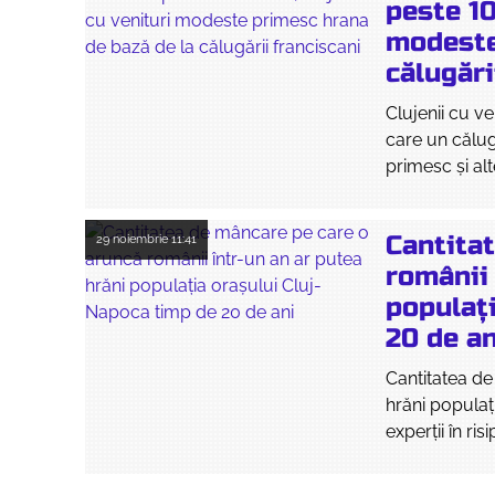
peste 10
modeste
călugări
Clujenii cu ve
care un călug
primesc și al
Cantita
29 noiembrie
11:41
românii 
populaț
20 de an
Cantitatea de
hrăni populaț
experții în ris