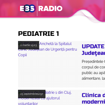
PEDIATRIE 1
UPDATE |
2 martie
15:03
Județea
Președintele C
corpul de cont
public au apă
alimentare, la
Clinica 
23 septembrie
12:57
moderniz