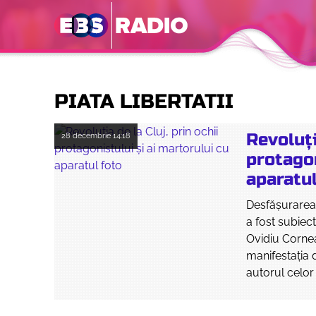
PIATA LIBERTATII
Revoluți
28 decembrie
14:18
protagon
aparatul
Desfășurarea
a fost subiect
Ovidiu Cornea
manifestația d
autorul celor