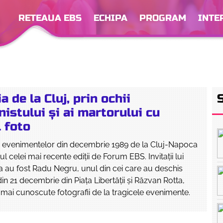
RETEAUA EBS
ECHIPA
PROGRAM
INTE
a de la Cluj, prin ochii
istului și ai martorului cu
 foto
 evenimentelor din decembrie 1989 de la Cluj-Napoca
ul celei mai recente ediții de Forum EBS. Invitații lui
 au fost Radu Negru, unul din cei care au deschis
in 21 decembrie din Piața Libertății și Răzvan Rotta,
 mai cunoscute fotografii de la tragicele evenimente.