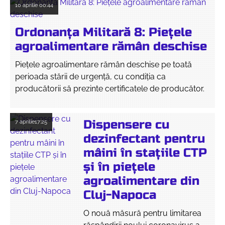
10 aprilie
00:44
Ordonanța Militară 8: Piețele
agroalimentare rămân deschise
Piețele agroalimentare rămân deschise pe toată
perioada stării de urgență, cu condiția ca
producătorii să prezinte certificatele de producător.
Dispensere cu
7 aprilie
17:25
dezinfectant pentru
mâini în stațiile CTP
și în piețele
agroalimentare din
Cluj-Napoca
O nouă măsură pentru limitarea