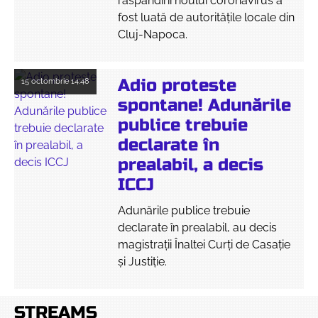
răspândirii noului coronavirus a
fost luată de autoritățile locale din
Cluj-Napoca.
Adio proteste
15 octombrie
14:48
spontane! Adunările
publice trebuie
declarate în
prealabil, a decis
ICCJ
Adunările publice trebuie
declarate în prealabil, au decis
magistrații Înaltei Curți de Casație
și Justiție.
STREAMS