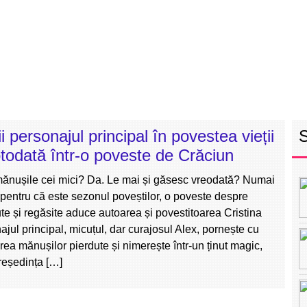
RETEAUA EBS
ECHIPA
PROGRAM
INT
i personajul principal în povestea vieții
totodată într-o poveste de Crăciun
 mănușile cei mici? Da. Le mai și găsesc vreodată? Numai
, pentru că este sezonul poveștilor, o poveste despre
te și regăsite aduce autoarea și povestitoarea Cristina
jul principal, micuțul, dar curajosul Alex, pornește cu
rea mănușilor pierdute și nimerește într-un ținut magic,
reședința […]