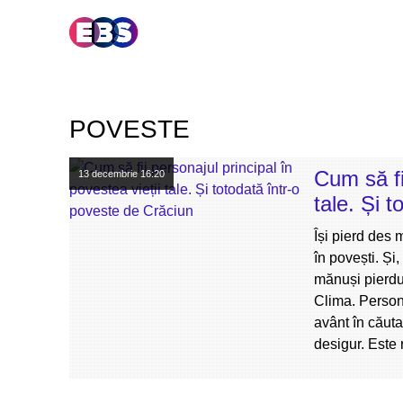
POVESTE
Cum să fi
13 decembrie
16:20
tale. Și 
Își pierd des
în povești. Și
mănuși pierdu
Clima. Persona
avânt în căuta
desigur. Este 