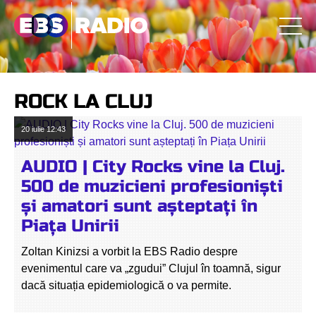
ROCK LA CLUJ
20 iulie
12:43
AUDIO | City Rocks vine la Cluj.
500 de muzicieni profesioniști
și amatori sunt așteptați în
Piața Unirii
Zoltan Kinizsi a vorbit la EBS Radio despre
evenimentul care va „zgudui” Clujul în toamnă, sigur
dacă situația epidemiologică o va permite.