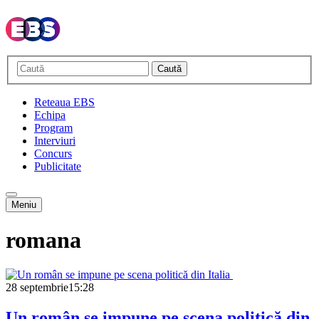
Caută
Reteaua EBS
Echipa
Program
Interviuri
Concurs
Publicitate
Meniu
romana
28 septembrie
15:28
Un român se impune pe scena politică din