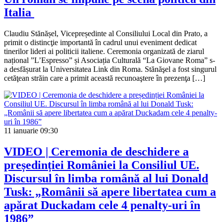
Italia
Claudiu Stănășel, Vicepreședinte al Consiliului Local din Prato, a
primit o distincţie importantă în cadrul unui eveniment dedicat
tinerilor lideri ai politicii italiene. Ceremonia organizată de ziarul
național ”L’Espresso” și Asociația Culturală “La Giovane Roma” s-
a desfășurat la Universitatea Link din Roma. Stănăşel a fost singurul
cetăţean străin care a primit această recunoaştere în prezenţa […]
11 ianuarie
09:30
VIDEO | Ceremonia de deschidere a
președinției României la Consiliul UE.
Discursul în limba română al lui Donald
Tusk: „Românii să apere libertatea cum a
apărat Duckadam cele 4 penalty-uri în
1986”