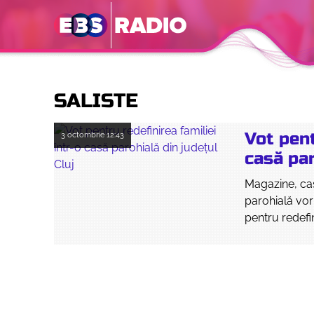
SALISTE
Vot pent
3 octombrie
12:43
casă par
Magazine, case
parohială vor
pentru redefin