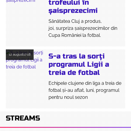
trofeului în
șaisprezecimi
Sănătatea Cluj a produs,
joi, surpriza șaisprezecimilor din
Cupa României la fotbal.
S-a tras la sorți
12 august
17:18
programul Ligii a
treia de fotbal
Echipele clujene din liga a treia de
fotbal și-au aflat, luni, programul
pentru noul sezon
STREAMS