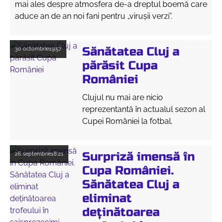
mai ales despre atmosfera de-a dreptul boemă care
aduce an de an noi fani pentru „virușii verzi”.
Sănătatea Cluj a
30 octombrie
19:57
părăsit Cupa
României
Clujul nu mai are nicio
reprezentantă în actualul sezon al
Cupei României la fotbal.
Surpriză imensă în
26 septembrie
18:21
Cupa României.
Sănătatea Cluj a
eliminat
deținătoarea