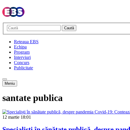
Caută
Reteaua EBS
Echipa
Program
Interviuri
Concurs
Publicitate
Meniu
santate publica
12 martie
18:01
Specialiști în sănătate publică, despre pa