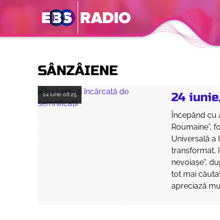
SÂNZÂIENE
24 iunie
24 iunie
08:25
Începând cu a
Roumaine”, f
Universală a 
transformat, 
nevoiaşe”, du
tot mai căuta
apreciază mu