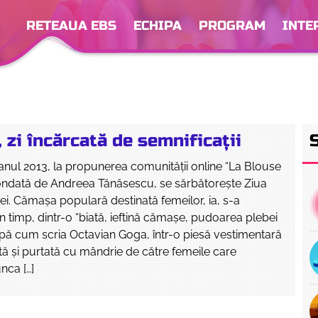
RETEAUA EBS
ECHIPA
PROGRAM
INTE
, zi încărcată de semnificaţii
nul 2013, la propunerea comunităţii online “La Blouse
ondată de Andreea Tănăsescu, se sărbătoreşte Ziua
Iei. Cămaşa populară destinată femeilor, ia, s-a
în timp, dintr-o “biată, ieftină cămaşe, pudoarea plebei
pă cum scria Octavian Goga, într-o piesă vestimentară
tă şi purtată cu mândrie de către femeile care
nca […]