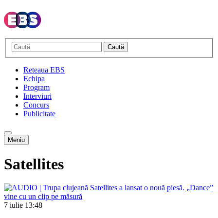
Caută
Reteaua EBS
Echipa
Program
Interviuri
Concurs
Publicitate
Meniu
Satellites
7 iulie
13:48