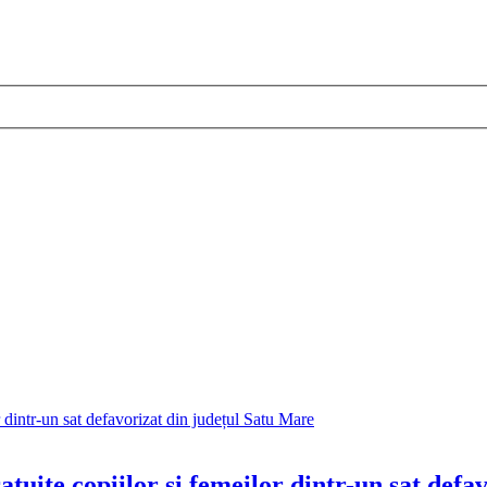
ratuite copiilor și femeilor dintr-un sat def