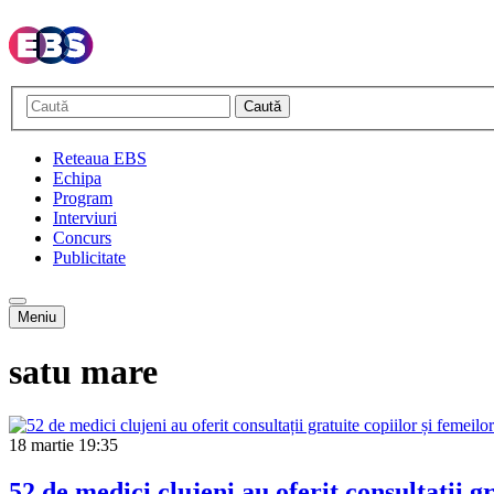
Caută
Reteaua EBS
Echipa
Program
Interviuri
Concurs
Publicitate
Meniu
satu mare
18 martie
19:35
52 de medici clujeni au oferit consultații g