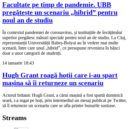
Facultate pe timp de pandemie. UBB
pregătește un scenariu „hibrid” pentru
noul an de studiu
În contextul pandemiei de coronavirus, și instituțiile de învățământ
superior pregătesc măsuri speciale pentru noul an de studiu. La Cluj,
reprezentanții Universității Babeș-Bolyai au în vedere mai multe
scenarii, între care unul „hibrid”, ce presupune revenirea în bănci
doar a unor categorii de studenți.
14 ianuarie
18:43
Hugh Grant roagă hoții care i-au spart
mașina să îi returneze un scenariu
Actorul britanic Hugh Grant, a cărui mașină a fost spartă duminică
seară, i-a rugat pe hoți, prin intermediul un mesaj publicat pe Twitter,
să îi returneze un scenariu care se afla printre bunurile sustrase.
Streams