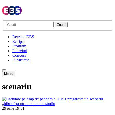
Caută
Reteaua EBS
Echipa
Program
Interviuri
Concurs
Publicitate
Meniu
scenariu
29 iulie
19:51