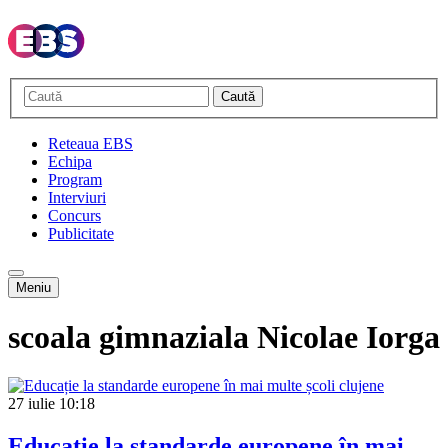
Caută
Reteaua EBS
Echipa
Program
Interviuri
Concurs
Publicitate
Meniu
scoala gimnaziala Nicolae Iorga
27 iulie
10:18
Educație la standarde europene în mai