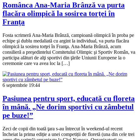
Românca Ana-Maria Brânză va purta
flacăra olimpică la sosirea torţei în
Franţa
Fosta scrimeră Ana-Maria Brânză, campioană olimpică în proba pe
echipe şi dublu medaliată cu argint la individual, va purta flacăra
olimpică la sosirea torţei în Franţa. Ana-Maria Brânză, acum
consilieră a preşedintelui Comitetului Olimpic şi Sportiv Român, va
participa alături de alţi sportivi din ţările Uniunii Europene la o
ceremonie care va avea loc la […]
6 septembrie
19:44
Pasiunea pentru sport, educată cu floreta
în mână. „Ne dorim sportivi cu zâmbetul
pe buze!”
Zeci de copii din toată ţara s-au întrecut în weekend-ul recent
încheiat la prima ediție a unei competiții de floretă (una din cele trei
arme din scrimă) organizate la Cluj-Napoca. Organizatorii au