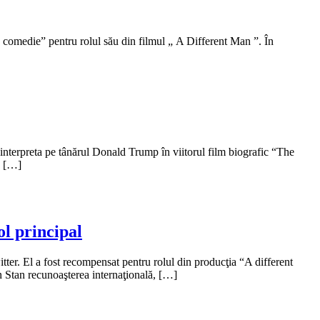
 comedie” pentru rolul său din filmul „ A Different Man ”. În
a interpreta pe tânărul Donald Trump în viitorul film biografic “The
e […]
ol principal
tter. El a fost recompensat pentru rolul din producţia “A different
n Stan recunoaşterea internaţională, […]