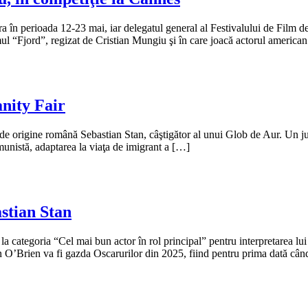
ra în perioada 12-23 mai, iar delegatul general al Festivalului de Film 
ul “Fjord”, regizat de Cristian Mungiu şi în care joacă actorul america
anity Fair
de origine română Sebastian Stan, câştigător al unui Glob de Aur. Un jurna
munistă, adaptarea la viaţa de imigrant a […]
stian Stan
la categoria “Cel mai bun actor în rol principal” pentru interpretarea
n O’Brien va fi gazda Oscarurilor din 2025, fiind pentru prima dată câ