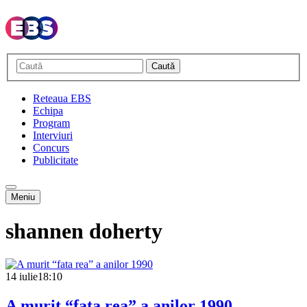
Caută
Reteaua EBS
Echipa
Program
Interviuri
Concurs
Publicitate
Meniu
shannen doherty
14 iulie
18:10
A murit “fata rea” a anilor 1990