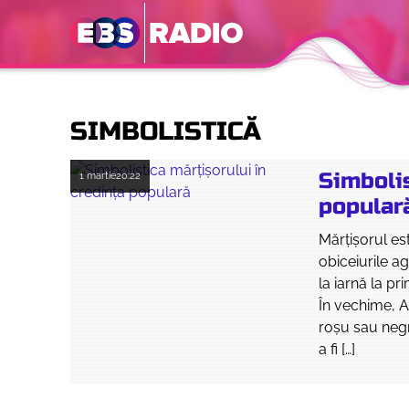
SIMBOLISTICĂ
Simbolis
1 martie
20:22
popular
Mărţişorul es
obiceiurile a
la iarnă la pr
În vechime, A
roşu sau neg
a fi […]