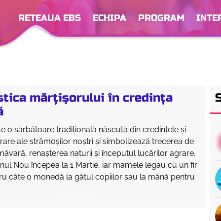
RETEAUA EBS
ECHIPA
PROGRAM
INTE
tica mărţişorului în credinţa
ă
te o sărbătoare tradiţională născută din credinţele şi
grare ale strămoşilor noştri şi simbolizează trecerea de
imăvară, renaşterea naturii şi începutul lucărilor agrare.
nul Nou începea la 1 Martie, iar mamele legau cu un fir
ru câte o monedă la gâtul copiilor sau la mână pentru