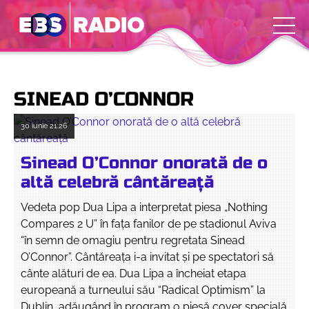
SINEAD O’CONNOR
30 iunie
21:26
Sinead O’Connor onorată de o
altă celebră cântăreaţă
Vedeta pop Dua Lipa a interpretat piesa „Nothing
Compares 2 U” în fața fanilor de pe stadionul Aviva
“în semn de omagiu pentru regretata Sinead
O’Connor”. Cântăreaţa i-a invitat şi pe spectatori să
cânte alături de ea. Dua Lipa a încheiat etapa
europeană a turneului său “Radical Optimism” la
Dublin, adăugând în program o piesă cover specială