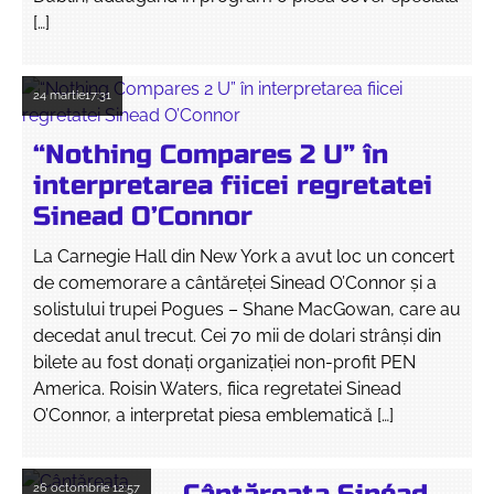
[…]
24 martie
17:31
“Nothing Compares 2 U” în
interpretarea fiicei regretatei
Sinead O’Connor
La Carnegie Hall din New York a avut loc un concert
de comemorare a cântăreţei Sinead O’Connor şi a
solistului trupei Pogues – Shane MacGowan, care au
decedat anul trecut. Cei 70 mii de dolari strânşi din
bilete au fost donaţi organizației non-profit PEN
America. Roisin Waters, fiica regretatei Sinead
O’Connor, a interpretat piesa emblematică […]
26 octombrie
12:57