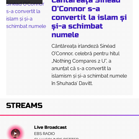
Cântăreața Sinéad
O’Connor s-a
convertit la islam și
și-a schimbat
numele
Cântăreaţa irlandeză Sinéad
O’Connor, celebră pentru hitul
„Nothing Compares 2 U”, a
anunțat că s-a convertit la
islamism și și-a schimbat numele
în Shuhada’ Davitt.
STREAMS
Live Broadcast
EBS RADIO