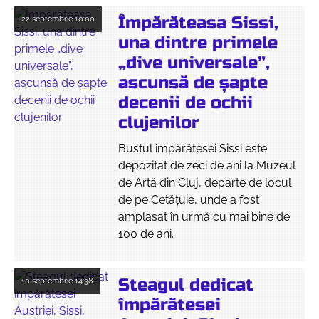
Împărăteasa Sissi,
22 septembrie
10:00
una dintre primele
„dive universale”,
ascunsă de șapte
decenii de ochii
clujenilor
Bustul împărătesei Sissi este
depozitat de zeci de ani la Muzeul
de Artă din Cluj, departe de locul
de pe Cetățuie, unde a fost
amplasat în urmă cu mai bine de
100 de ani.
Steagul dedicat
10 septembrie
14:38
împărătesei