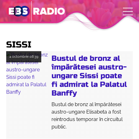
SISSI
Bustul de bronz al
4 octombrie
08:39
împărătesei austro-
ungare Sissi poate
fi admirat la Palatul
Banffy
Bustul de bronz al împărătesei
austro-ungare Elisabeta a fost
reintrodus temporar în circuitul
public.