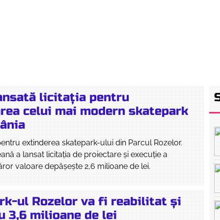
RETEAUA EBS
ECHIPA
PROGRAM
INTE
ansată licitația pentru
rea celui mai modern skatepark
ânia
ntru extinderea skatepark-ului din Parcul Rozelor.
ană a lansat licitația de proiectare și execuție a
căror valoare depășește 2,6 milioane de lei.
k-ul Rozelor va fi reabilitat și
u 3,6 milioane de lei