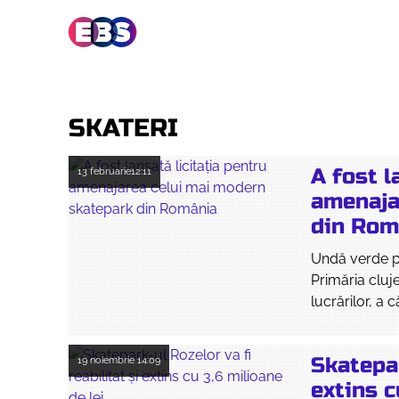
SKATERI
A fost l
13 februarie
12:11
amenaja
din Rom
Undă verde pe
Primăria cluje
lucrărilor, a 
Skatepar
19 noiembrie
14:09
extins c