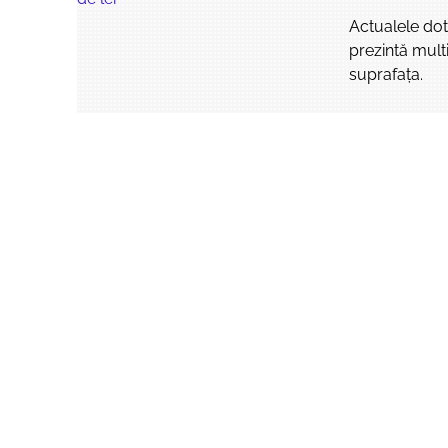
Actualele dotă
prezintă mult
suprafața.