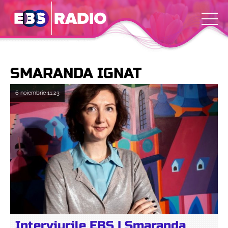
SMARANDA IGNAT
6 noiembrie
11:23
Interviurile EBS | Smaranda