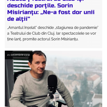
deschide porțile. Sorin
Misirianțu: „Ne-a fost dor unii
de alții”
„Amantul înșelat” deschide „stagiunea de pandemie”
a Teatrului de Club din Cluj. Iar spectacolele se vor
ține lanț, promite actorul Sorin Misirianțu.
21 decembrie
13:32