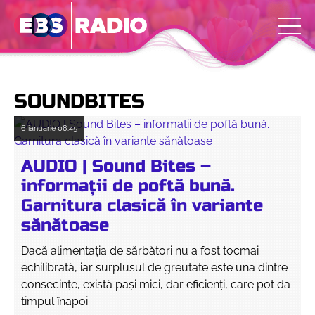
SOUNDBITES
6 ianuarie
08:45
AUDIO | Sound Bites –
informații de poftă bună.
Garnitura clasică în variante
sănătoase
Dacă alimentația de sărbători nu a fost tocmai
echilibrată, iar surplusul de greutate este una dintre
consecințe, există pași mici, dar eficienți, care pot da
timpul înapoi.